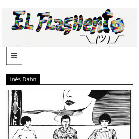
Saltar
¯\_(ツ)_/
al
contenido
¯
Inés Dahn