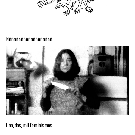
Ñññññññññññññññññññ
Uno, dos, mil feminismos