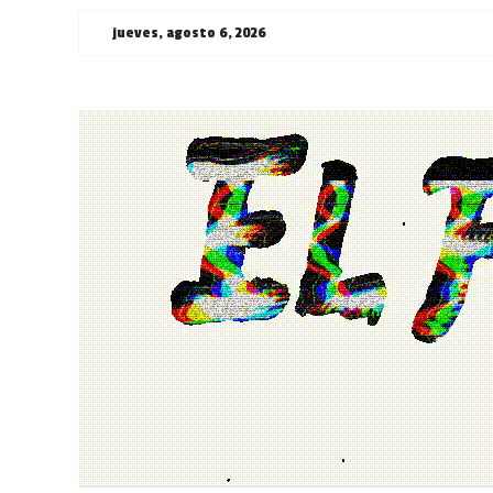
Saltar
jueves, agosto 6, 2026
al
contenido
¯\_(ツ)_/
¯