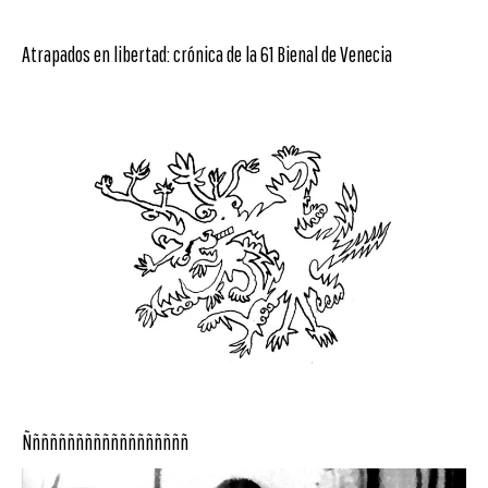
Atrapados en libertad: crónica de la 61 Bienal de Venecia
Ñññññññññññññññññññ