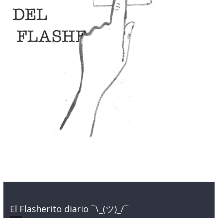
El Flasherito diario ¯\_(ツ)_/¯