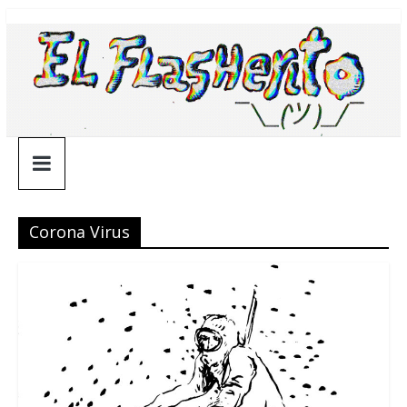
Saltar
¯\_(ツ)_/
al
contenido
¯
Corona Virus