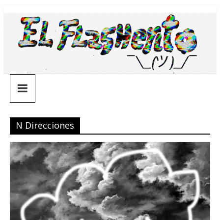
Saltar
¯\_(ツ)_/
al
contenido
¯
N Direcciones