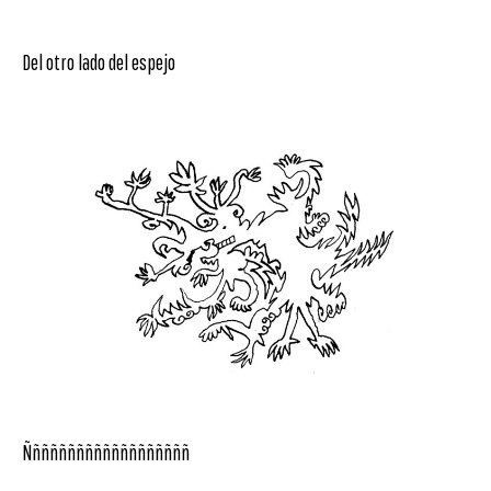
Del otro lado del espejo
Ñññññññññññññññññññ