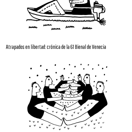
Atrapados en libertad: crónica de la 61 Bienal de Venecia