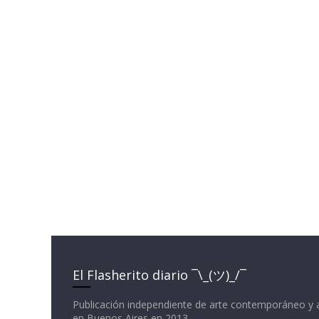
El Flasherito diario ¯\_(ツ)_/¯
Publicación independiente de arte contemporáneo y 
en Buenos Aires en 2013.