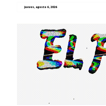
Saltar
jueves, agosto 6, 2026
al
contenido
¯\_(ツ)_/
¯