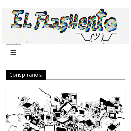
Saltar
¯\_(ツ)_/
al
contenido
¯
Conspiranoia