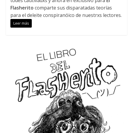
todes cautivadxs y ahora en exclusivo para
El
Flasherito
comparte sus disparatadas teorías
para el deleite conspiranóico de nuestrxs lectores.
Leer más