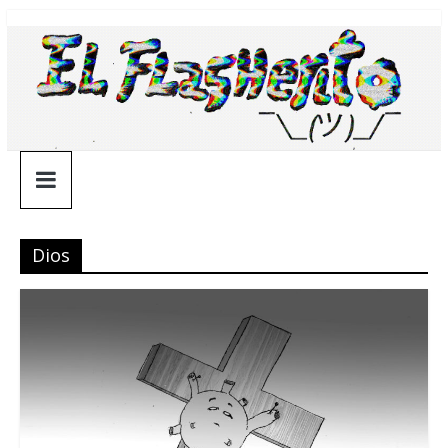
Saltar
¯\_(ツ)_/
al
contenido
¯
Dios