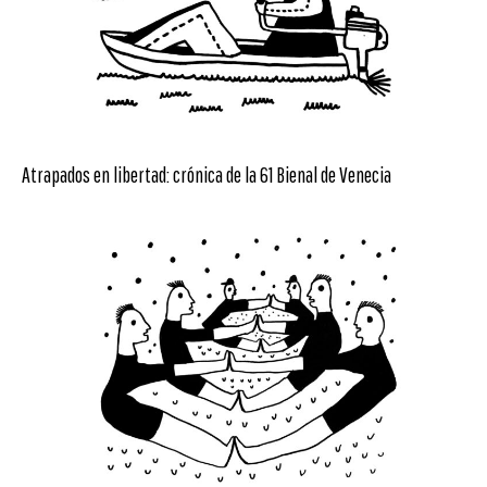
Atrapados en libertad: crónica de la 61 Bienal de Venecia