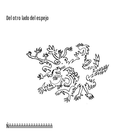
Del otro lado del espejo
Ñññññññññññññññññññ