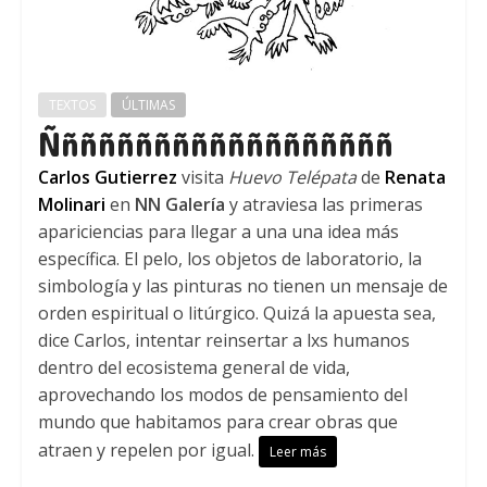
TEXTOS
ÚLTIMAS
Ñññññññññññññññññññ
Carlos Gutierrez
visita
Huevo Telépata
de
Renata
Molinari
en
NN Galería
y atraviesa las primeras
apariciencias para llegar a una una idea más
específica. El pelo, los objetos de laboratorio, la
simbología y las pinturas no tienen un mensaje de
orden espiritual o litúrgico. Quizá la apuesta sea,
dice Carlos, intentar reinsertar a lxs humanos
dentro del ecosistema general de vida,
aprovechando los modos de pensamiento del
mundo que habitamos para crear obras que
atraen y repelen por igual.
Leer más