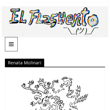
Saltar
¯\_(ツ)_/
al
contenido
¯
Renata Molinari