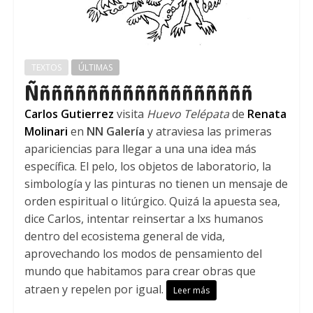
TEXTOS
ÚLTIMAS
Ñññññññññññññññññññ
Carlos Gutierrez
visita
Huevo Telépata
de
Renata
Molinari
en
NN Galería
y atraviesa las primeras
apariciencias para llegar a una una idea más
específica. El pelo, los objetos de laboratorio, la
simbología y las pinturas no tienen un mensaje de
orden espiritual o litúrgico. Quizá la apuesta sea,
dice Carlos, intentar reinsertar a lxs humanos
dentro del ecosistema general de vida,
aprovechando los modos de pensamiento del
mundo que habitamos para crear obras que
atraen y repelen por igual.
Leer más