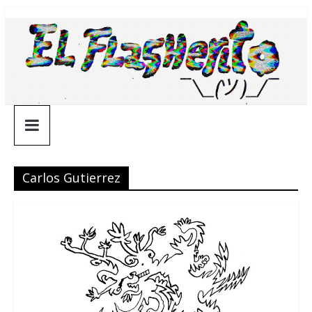
Saltar
¯\_(ツ)_/
al
contenido
¯
Carlos Gutierrez