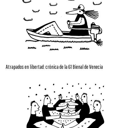
Atrapados en libertad: crónica de la 61 Bienal de Venecia