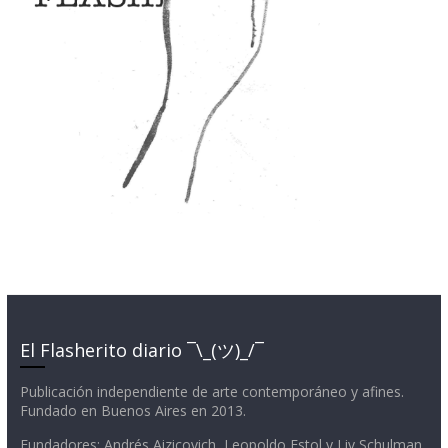
El Flasherito diario ¯\_(ツ)_/¯
Publicación independiente de arte contemporáneo y afines.
Fundado en Buenos Aires en 2013.
Fundadores: Andrés Aizicovich, Leopoldo Estol y Liv Schulman