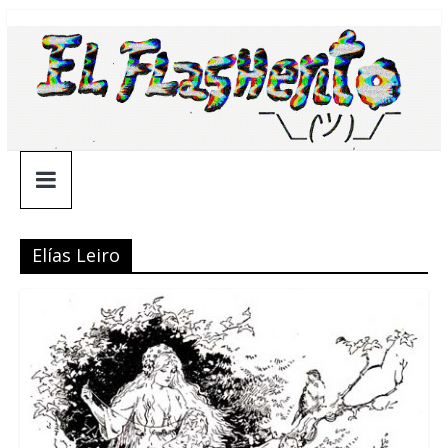
Saltar
¯\_(ツ)_/
al
contenido
¯
Elías Leiro