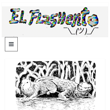
Saltar
¯\_(ツ)_/
al
contenido
¯