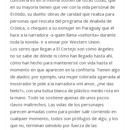
confitería es en sí misma sostén de otras cosas, que
en su mayoría tienen que ver con la vida personal de
Erótido, su dueño: obras de caridad que realiza para
personas que rescata del programa de Anabela de
Crónica, o cheques a su exmujer en Paraguay que él
hace a la narradora -a quien llama «señorita» durante
toda la novela- ir a enviar por Western Union.
Los seres que llegan a El Cortejo son como ángeles:
no se sabe de dónde ni cómo han llegado hasta ahí,
cómo han hecho para mantenerse con vida hasta el
momento en que aparecen en la confitería. Tienen algo
de alados: por ejemplo, una mujer colorada agarrada al
mostrador le pide a la narradora «mi amor, ¿me das
hielo?», con una bolsa blanca de plástico medio rota en
la mano. Todo se sostiene apenas de unos pocos
clavos maltrechos. Las vidas de los personajes
parecen armadas como para poder salir corriendo en
cualquier momento, todos son prófugos de algo, y los
que no, terminan siéndolo por fuerza de las