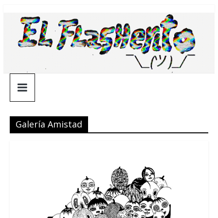
Saltar
¯\_(ツ)_/
al
contenido
¯
Galería Amistad