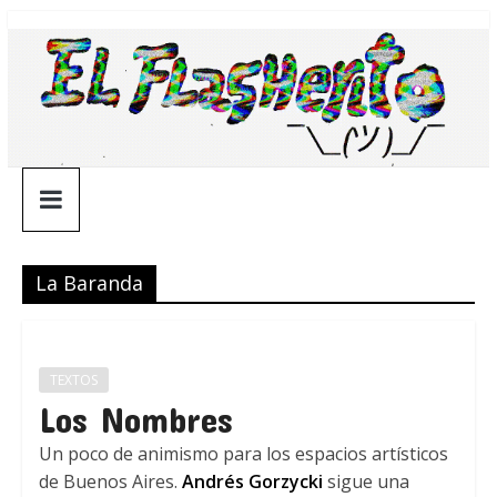
Saltar
¯\_(ツ)_/
al
contenido
¯
La Baranda
TEXTOS
Los Nombres
Un poco de animismo para los espacios artísticos
de Buenos Aires.
Andrés Gorzycki
sigue una