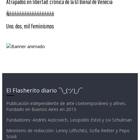
Atrapados en libertad: crónica de la 61 Bienal de Venecia
Ñññññññññññññññññññ
Uno, dos, mil feminismos
El Flasherito diario ¯\_(ツ)_/¯
Publicación independiente de arte contemporáneo y afines.
Fundado en Buenos Aires en 2013.
Fundadores: Andrés Aizicovich, Leopoldo Estol y Liv Schulman
Ministerio de redacción: Lenny Liffschitz, Sofía Reitter y Pepo
Scioli