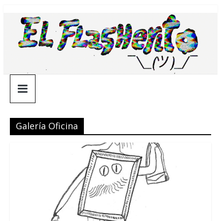
Saltar
¯\_(ツ)_/
al
contenido
¯
Galería Oficina