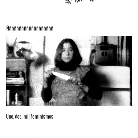
Ñññññññññññññññññññ
Uno, dos, mil feminismos