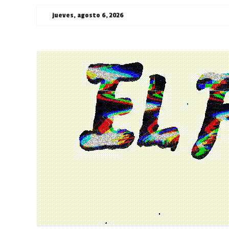
Saltar
jueves, agosto 6, 2026
al
contenido
¯\_(ツ)_/
¯