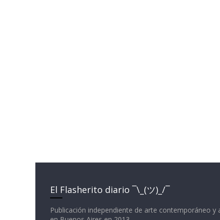
El Flasherito diario ¯\_(ツ)_/¯
Publicación independiente de arte contemporáneo y 
en Buenos Aires en 2013.