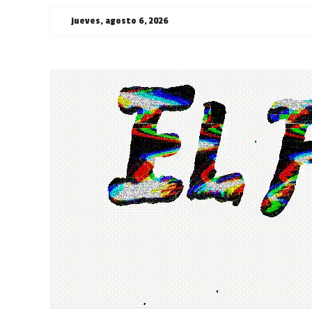
Saltar
jueves, agosto 6, 2026
al
contenido
¯\_(ツ)_/
¯