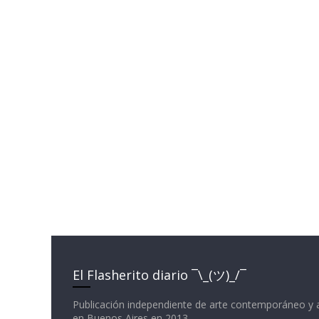
El Flasherito diario ¯\_(ツ)_/¯
Publicación independiente de arte contemporáneo y 
en Buenos Aires en 2013.