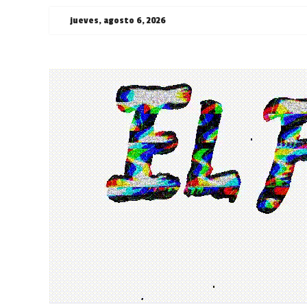
Saltar
jueves, agosto 6, 2026
al
contenido
¯\_(ツ)_/
¯