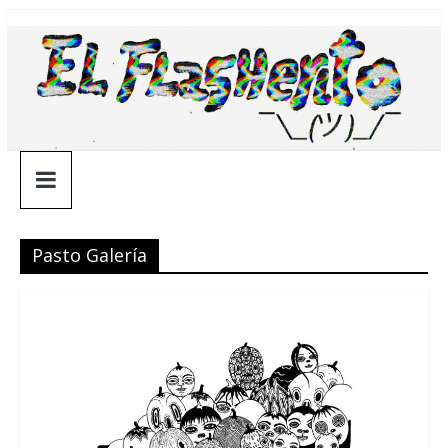
Saltar
¯\_(ツ)_/
al
contenido
¯
Pasto Galería