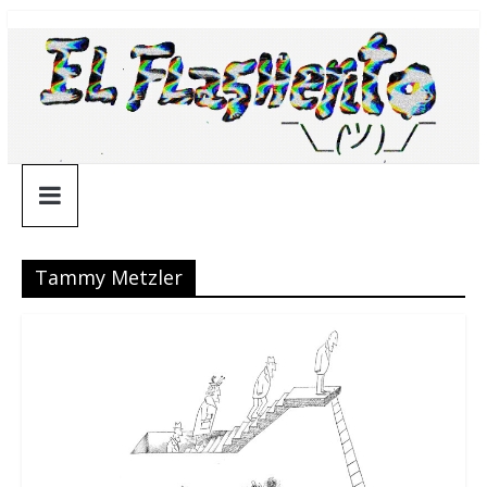
Saltar
¯\_(ツ)_/
al
contenido
¯
Tammy Metzler