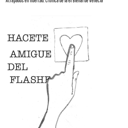
Atrapados en libertad: crónica de la 61 Bienal de Venecia