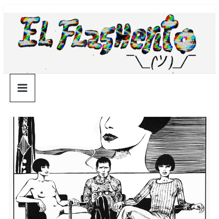
Saltar
¯\_(ツ)_/
al
contenido
¯