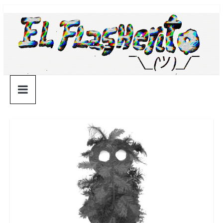
Saltar
¯\_(ツ)_/
al
contenido
¯