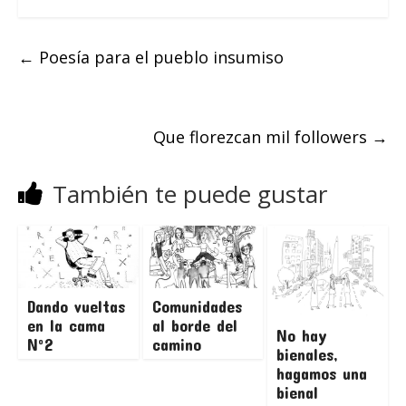
←
Poesía para el pueblo insumiso
Que florezcan mil followers
→
También te puede gustar
Dando vueltas
Comunidades
en la cama
al borde del
No hay
Nº2
camino
bienales,
hagamos una
bienal