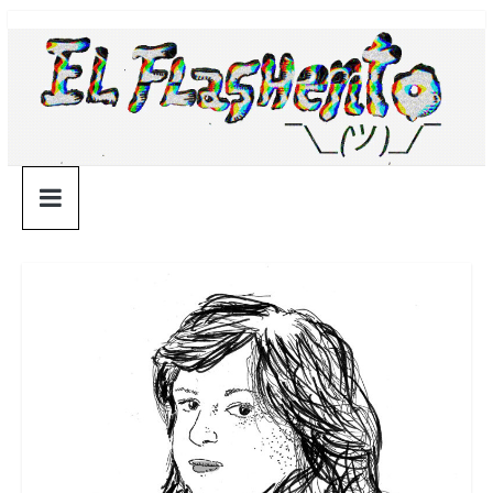
Saltar
¯\_(ツ)_/
al
contenido
¯