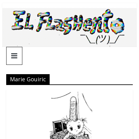
Saltar
¯\_(ツ)_/
al
contenido
¯
Marie Gouiric