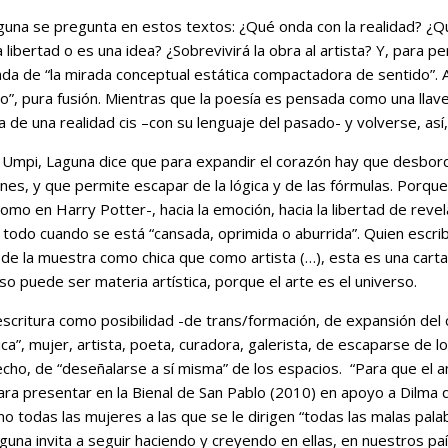
aguna se pregunta en estos textos: ¿Qué onda con la realidad? ¿Qu
la libertad o es una idea? ¿Sobrevivirá la obra al artista? Y, para
ada de “la mirada conceptual estática compactadora de sentido”. 
o”, pura fusión. Mientras que la poesía es pensada como una llave
 de una realidad cis –con su lenguaje del pasado- y volverse, así,
i Umpi, Laguna dice que para expandir el corazón hay que desbord
ones, y que permite escapar de la lógica y de las fórmulas. Porqu
mo en Harry Potter-, hacia la emoción, hacia la libertad de revela
o todo cuando se está “cansada, oprimida o aburrida”. Quien escri
 de la muestra como chica que como artista (…), esta es una carta 
o puede ser materia artística, porque el arte es el universo.
a escritura como posibilidad -de trans/formación, de expansión del
ca”, mujer, artista, poeta, curadora, galerista, de escaparse de l
 hecho, de “deseñalarse a sí misma” de los espacios. “Para que el a
 para presentar en la Bienal de San Pablo (2010) en apoyo a Dilma q
mo todas las mujeres a las que se le dirigen “todas las malas pal
una invita a seguir haciendo y creyendo en ellas, en nuestros paíse