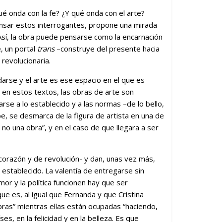
é onda con la fe? ¿Y qué onda con el arte?
 pensar estos interrogantes, propone una mirada
Así, la obra puede pensarse como la encarnación
, un portal
trans
–construye del presente hacia
 revolucionaria.
arse y el arte es ese espacio en el que es
e en estos textos, las obras de arte son
rse a lo establecido y a las normas –de lo bello,
be, se desmarca de la figura de artista en una de
no una obra”, y en el caso de que llegara a ser
 corazón y de revolución- y dan, unas vez más,
o establecido. La valentía de entregarse sin
mor y la política funcionen hay que ser
ue es, al igual que Fernanda y que Cristina
abras” mientras ellas están ocupadas “haciendo,
s, en la felicidad y en la belleza. Es que