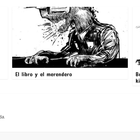
El libro y el merendero
B
k
da.