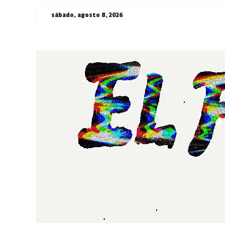
Saltar
sábado, agosto 8, 2026
al
contenido
¯\_(ツ)_/
¯