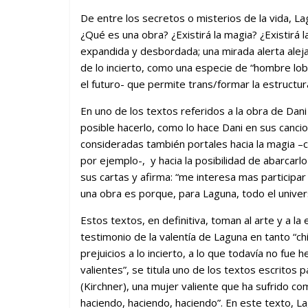
De entre los secretos o misterios de la vida, L
¿Qué es una obra? ¿Existirá la magia? ¿Existirá 
expandida y desbordada; una mirada alerta alej
de lo incierto, como una especie de “hombre lob
el futuro- que permite trans/formar la estructura
En uno de los textos referidos a la obra de Dan
posible hacerlo, como lo hace Dani en sus canci
consideradas también portales hacia la magia –co
por ejemplo-, y hacia la posibilidad de abarcarl
sus cartas y afirma: “me interesa mas participar
una obra es porque, para Laguna, todo el univers
Estos textos, en definitiva, toman al arte y a l
testimonio de la valentía de Laguna en tanto “chi
prejuicios a lo incierto, a lo que todavía no fue
valientes”, se titula uno de los textos escritos
(Kirchner), una mujer valiente que ha sufrido co
haciendo, haciendo, haciendo”. En este texto, Lag