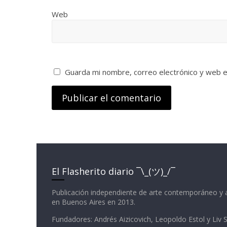
Web
Guarda mi nombre, correo electrónico y web 
El Flasherito diario ¯\_(ツ)_/¯
Publicación independiente de arte contemporáneo y 
en Buenos Aires en 2013.
Fundadores: Andrés Aizicovich, Leopoldo Estol y Liv