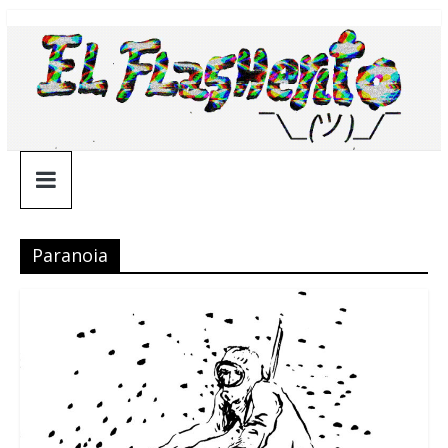
Saltar
¯\_(ツ)_/
al
contenido
¯
Paranoia