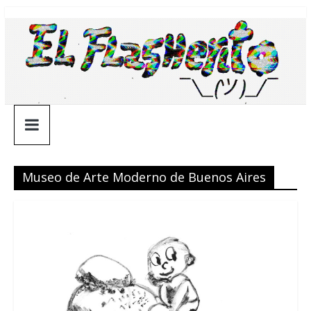
Saltar
¯\_(ツ)_/
al
contenido
¯
Museo de Arte Moderno de Buenos Aires