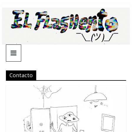
Saltar
¯\_(ツ)_/
al
contenido
¯
Contacto