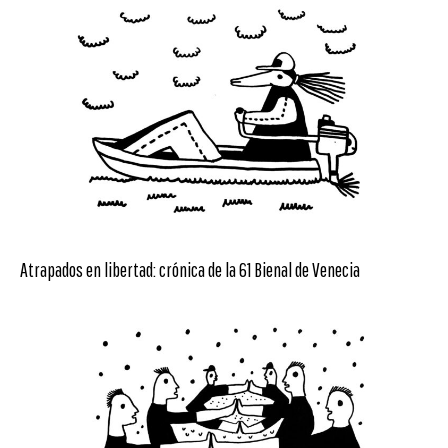
Atrapados en libertad: crónica de la 61 Bienal de Venecia