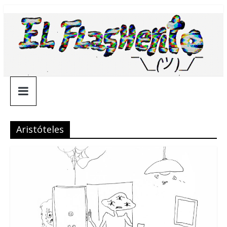
Saltar
¯\_(ツ)_/
al
contenido
¯
Aristóteles