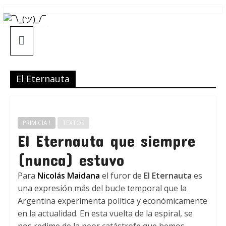
Saltar
¯\_(ツ)_/
al
contenido
¯
El Eternauta
PRIMICIA !
TEXTOS
El Eternauta que siempre
(nunca) estuvo
Para
Nicolás Maidana
el furor de
El Eternauta
es
una expresión más del bucle temporal que la
Argentina experimenta política y económicamente
en la actualidad. En esta vuelta de la espiral, se