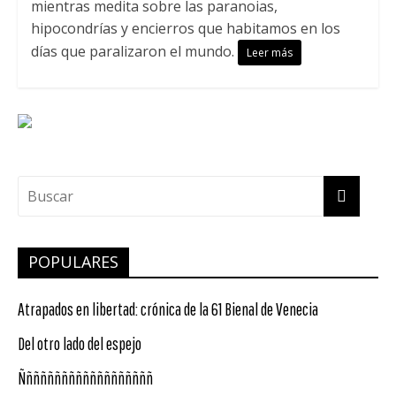
mientras medita sobre las paranoias,
hipocondrías y encierros que habitamos en los
días que paralizaron el mundo.
Leer más
POPULARES
Atrapados en libertad: crónica de la 61 Bienal de Venecia
Del otro lado del espejo
Ñññññññññññññññññññ