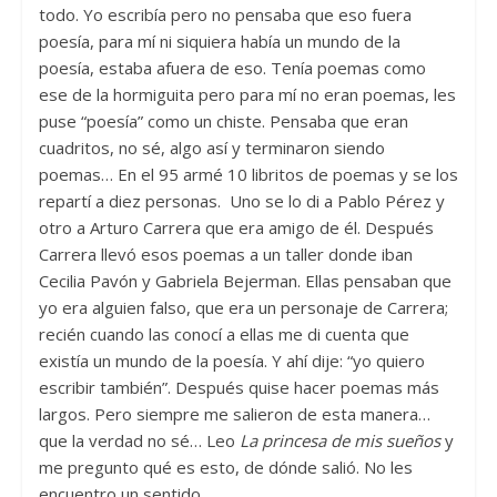
todo. Yo escribía pero no pensaba que eso fuera
poesía, para mí ni siquiera había un mundo de la
poesía, estaba afuera de eso. Tenía poemas como
ese de la hormiguita pero para mí no eran poemas, les
puse “poesía” como un chiste. Pensaba que eran
cuadritos, no sé, algo así y terminaron siendo
poemas… En el 95 armé 10 libritos de poemas y se los
repartí a diez personas. Uno se lo di a Pablo Pérez y
otro a Arturo Carrera que era amigo de él. Después
Carrera llevó esos poemas a un taller donde iban
Cecilia Pavón y Gabriela Bejerman. Ellas pensaban que
yo era alguien falso, que era un personaje de Carrera;
recién cuando las conocí a ellas me di cuenta que
existía un mundo de la poesía. Y ahí dije: “yo quiero
escribir también”. Después quise hacer poemas más
largos. Pero siempre me salieron de esta manera…
que la verdad no sé… Leo
La princesa de mis sueños
y
me pregunto qué es esto, de dónde salió. No les
encuentro un sentido.