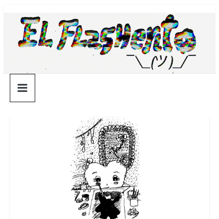
Saltar
¯\_(ツ)_/
al
contenido
¯