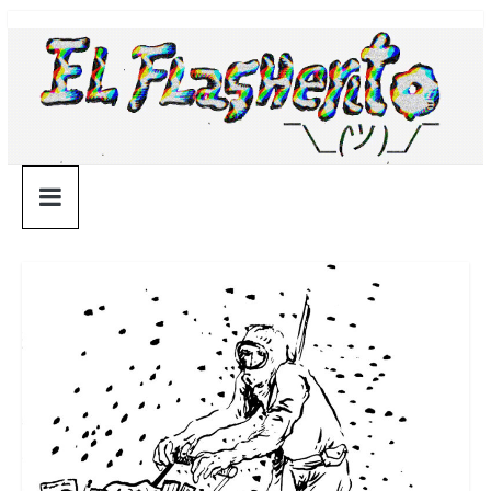
Saltar
¯\_(ツ)_/
al
contenido
¯