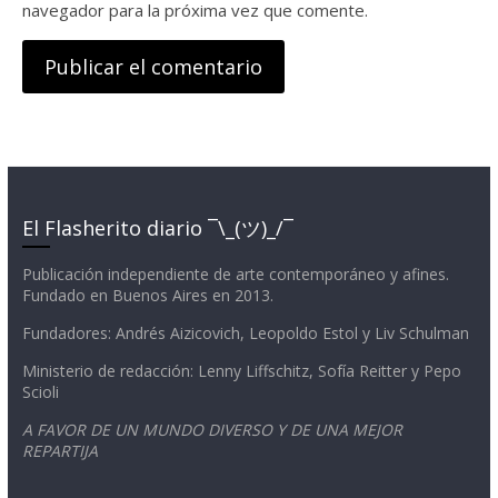
navegador para la próxima vez que comente.
El Flasherito diario ¯\_(ツ)_/¯
Publicación independiente de arte contemporáneo y afines.
Fundado en Buenos Aires en 2013.
Fundadores: Andrés Aizicovich, Leopoldo Estol y Liv Schulman
Ministerio de redacción: Lenny Liffschitz, Sofía Reitter y Pepo
Scioli
A FAVOR DE UN MUNDO DIVERSO Y DE UNA MEJOR
REPARTIJA