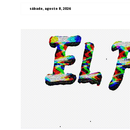
Saltar
sábado, agosto 8, 2026
al
contenido
¯\_(ツ)_/
¯