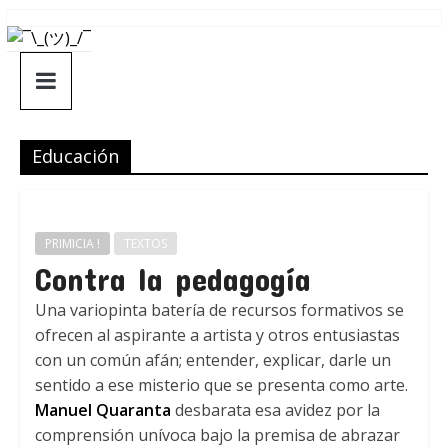
Saltar
¯\_(ツ)_/
al
contenido
¯
Educación
PRIMICIA !
TEXTOS
Contra la pedagogía
Una variopinta batería de recursos formativos se
ofrecen al aspirante a artista y otros entusiastas
con un común afán; entender, explicar, darle un
sentido a ese misterio que se presenta como arte.
Manuel Quaranta
desbarata esa avidez por la
comprensión unívoca bajo la premisa de abrazar