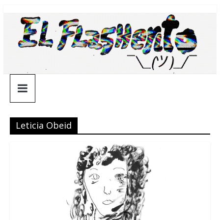
Saltar
¯\_(ツ)_/
al
contenido
¯
Leticia Obeid