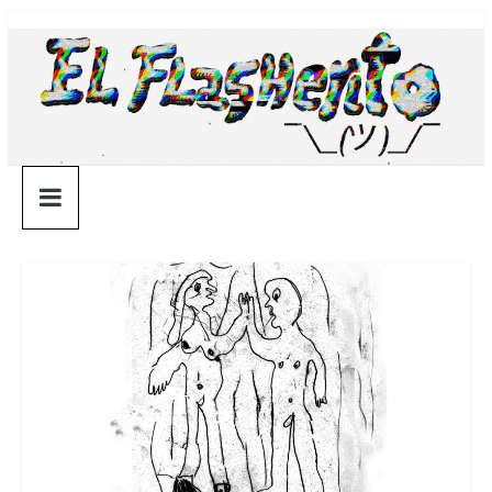
Saltar
¯\_(ツ)_/
al
contenido
¯