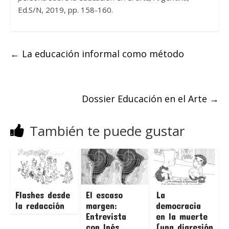
Ed.S/N, 2019, pp. 158-160.
←
La educación informal como método
Dossier Educación en el Arte
→
También te puede gustar
Flashes desde
El escaso
La
la redacción
margen:
democracia
Entrevista
en la muerte
con Inés
(una digresión