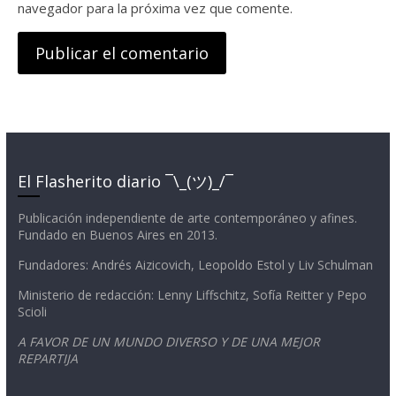
navegador para la próxima vez que comente.
El Flasherito diario ¯\_(ツ)_/¯
Publicación independiente de arte contemporáneo y afines.
Fundado en Buenos Aires en 2013.
Fundadores: Andrés Aizicovich, Leopoldo Estol y Liv Schulman
Ministerio de redacción: Lenny Liffschitz, Sofía Reitter y Pepo
Scioli
A FAVOR DE UN MUNDO DIVERSO Y DE UNA MEJOR
REPARTIJA