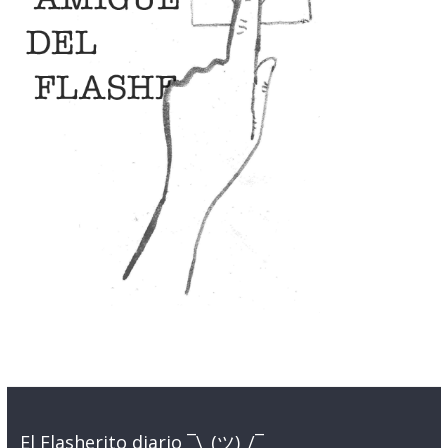
El Flasherito diario ¯\_(ツ)_/¯