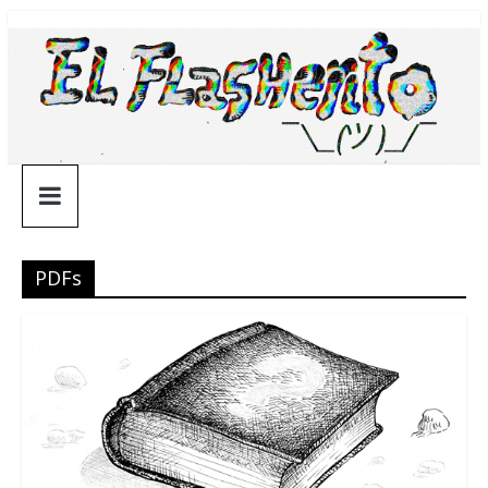
Saltar
¯\_(ツ)_/
al
contenido
¯
PDFs