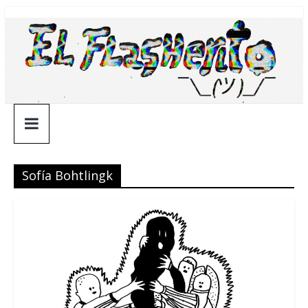
Saltar
¯\_(ツ)_/
al
contenido
¯
Sofía Bohtlingk