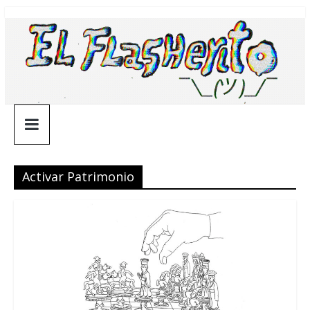
Saltar
¯\_(ツ)_/
al
contenido
¯
Activar Patrimonio