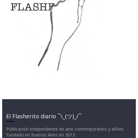
El Flasherito diario ¯\_(ツ)_/¯
Publicación independiente de arte contemporáneo y afines.
Fundado en Buenos Aires en 2013.