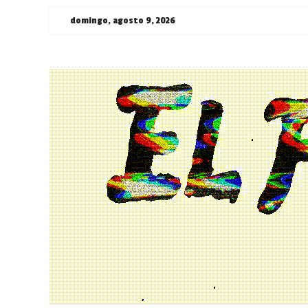
Saltar
domingo, agosto 9, 2026
al
contenido
¯\_(ツ)_/
¯