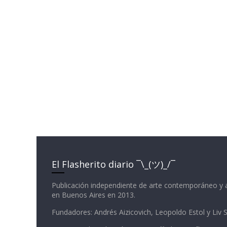
El Flasherito diario ¯\_(ツ)_/¯
Publicación independiente de arte contemporáneo y 
en Buenos Aires en 2013.
Fundadores: Andrés Aizicovich, Leopoldo Estol y Liv