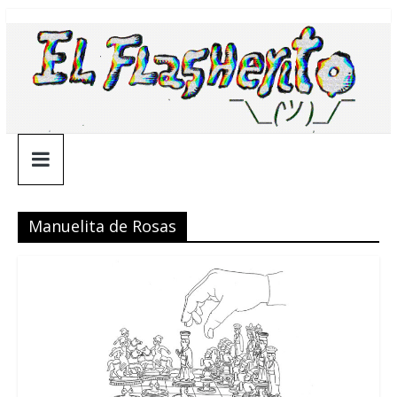
Saltar
¯\_(ツ)_/
al
contenido
¯
Manuelita de Rosas