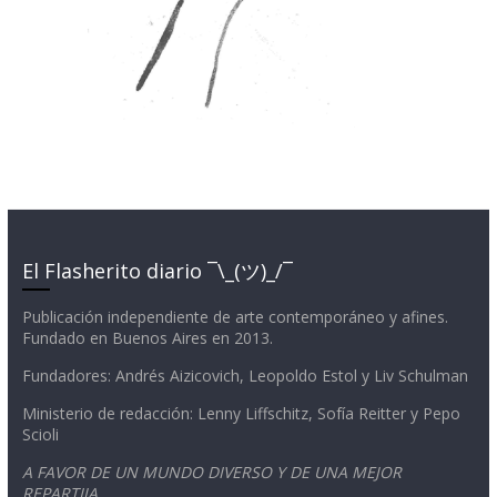
El Flasherito diario ¯\_(ツ)_/¯
Publicación independiente de arte contemporáneo y afines.
Fundado en Buenos Aires en 2013.
Fundadores: Andrés Aizicovich, Leopoldo Estol y Liv Schulman
Ministerio de redacción: Lenny Liffschitz, Sofía Reitter y Pepo
Scioli
A FAVOR DE UN MUNDO DIVERSO Y DE UNA MEJOR
REPARTIJA