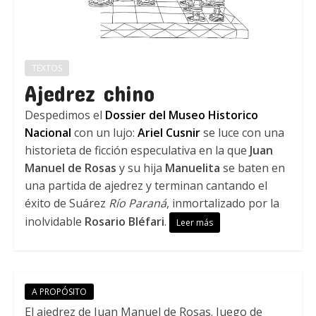
TEXTOS
Ajedrez chino
Despedimos el
Dossier del Museo Historico
Nacional
con un lujo:
Ariel Cusnir
se luce con una
historieta de ficción especulativa en la que
Juan
Manuel de Rosas
y su hija
Manuelita
se baten en
una partida de ajedrez y terminan cantando el
éxito de Suárez
Río Paraná
, inmortalizado por la
inolvidable
Rosario Bléfari
.
Leer más
A PROPÓSITO
El ajedrez de Juan Manuel de Rosas. Juego de