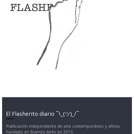
El Flasherito diario ¯\_(ツ)_/¯
Publicación independiente de arte contemporáneo y afines.
Fundado en Buenos Aires en 2013.