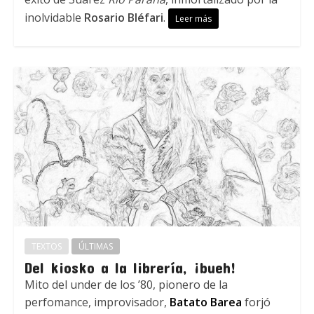
inolvidable
Rosario Bléfari
.
Leer más
TEXTOS
ÚLTIMAS
Del kiosko a la librería, ¡bueh!
Mito del under de los ’80, pionero de la
perfomance, improvisador,
Batato Barea
forjó