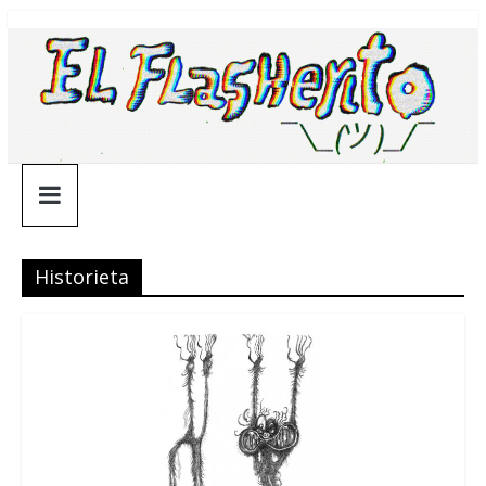
Saltar
¯\_(ツ)_/
al
contenido
¯
Historieta