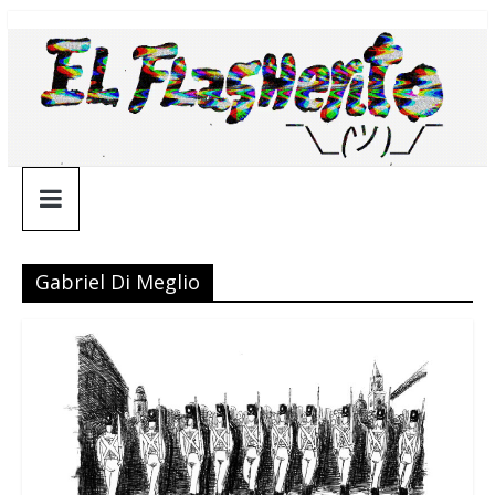
Saltar
¯\_(ツ)_/
al
contenido
¯
Gabriel Di Meglio