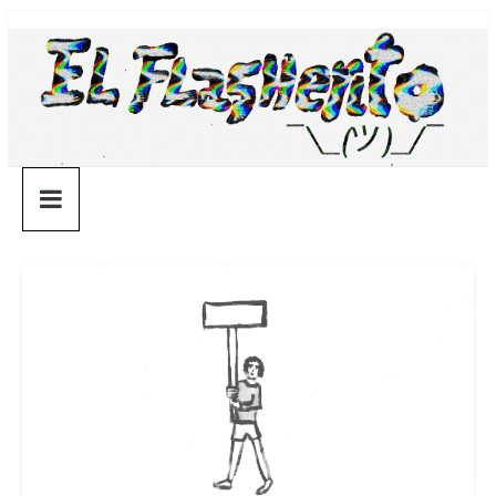
Saltar
¯\_(ツ)_/
al
contenido
¯