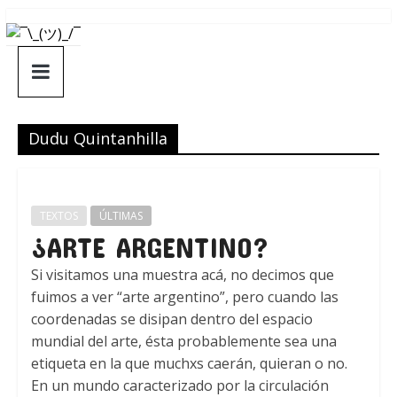
Saltar
¯\_(ツ)_/
al
contenido
¯
Dudu Quintanhilla
TEXTOS
ÚLTIMAS
¿ARTE ARGENTINO?
Si visitamos una muestra acá, no decimos que
fuimos a ver “arte argentino”, pero cuando las
coordenadas se disipan dentro del espacio
mundial del arte, ésta probablemente sea una
etiqueta en la que muchxs caerán, quieran o no.
En un mundo caracterizado por la circulación