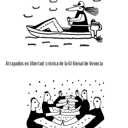
Atrapados en libertad: crónica de la 61 Bienal de Venecia