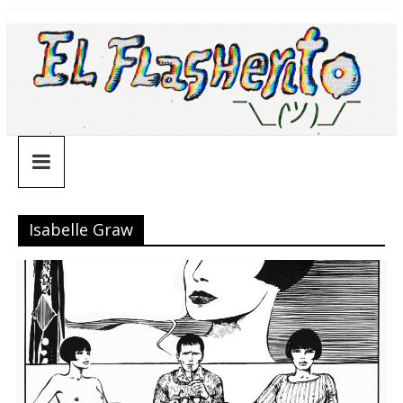
Saltar
¯\_(ツ)_/
al
contenido
¯
Isabelle Graw