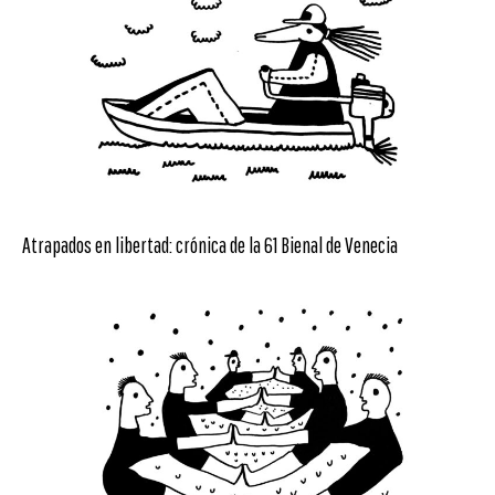
Atrapados en libertad: crónica de la 61 Bienal de Venecia