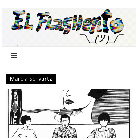
Saltar
¯\_(ツ)_/
al
contenido
¯
Marcia Schvartz