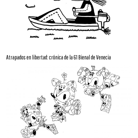
Atrapados en libertad: crónica de la 61 Bienal de Venecia