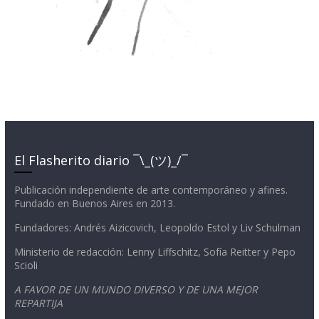
El Flasherito diario ¯\_(ツ)_/¯
Publicación independiente de arte contemporáneo y afines.
Fundado en Buenos Aires en 2013.
Fundadores: Andrés Aizicovich, Leopoldo Estol y Liv Schulman
Ministerio de redacción: Lenny Liffschitz, Sofía Reitter y Pepo
Scioli
A FAVOR DE UN MUNDO DIVERSO Y DE UNA MEJOR
REPARTIJA