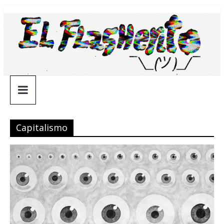
Saltar
¯\_(ツ)_/
al
contenido
¯
Capitalismo