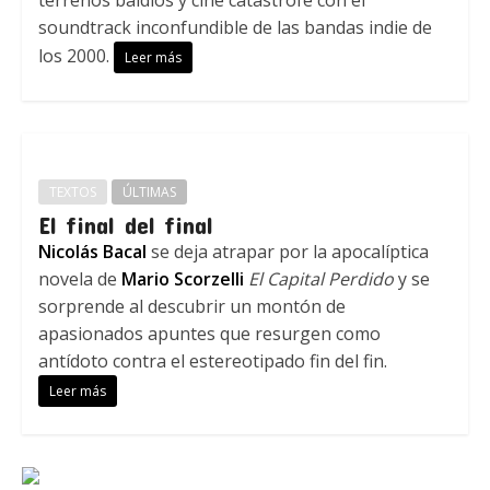
terrenos baldíos y cine catástrofe con el
soundtrack inconfundible de las bandas indie de
los 2000.
Leer más
TEXTOS
ÚLTIMAS
El final del final
Nicolás Bacal
se deja atrapar por la apocalíptica
novela de
Mario Scorzelli
El Capital Perdido
y se
sorprende al descubrir un montón de
apasionados apuntes que resurgen como
antídoto contra el estereotipado fin del fin.
Leer más