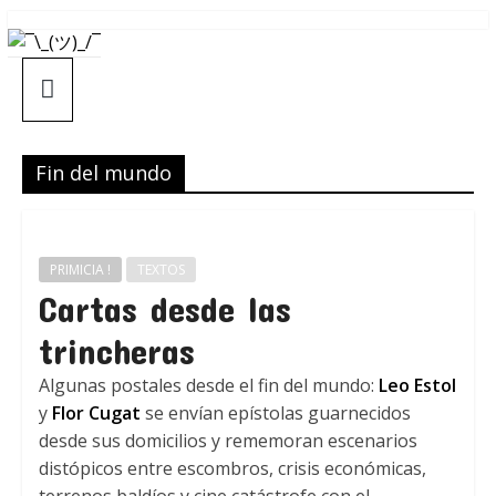
Saltar
¯\_(ツ)_/
al
contenido
¯
Fin del mundo
PRIMICIA !
TEXTOS
Cartas desde las
trincheras
Algunas postales desde el fin del mundo:
Leo Estol
y
Flor Cugat
se envían epístolas guarnecidos
desde sus domicilios y rememoran escenarios
distópicos entre escombros, crisis económicas,