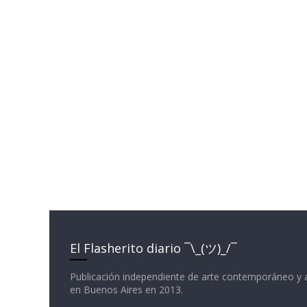
El Flasherito diario ¯\_(ツ)_/¯
Publicación independiente de arte contemporáneo y 
en Buenos Aires en 2013.