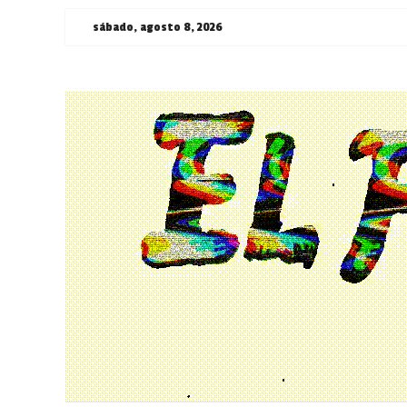
Saltar
sábado, agosto 8, 2026
al
contenido
¯\_(ツ)_/
¯