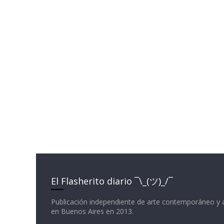
El Flasherito diario ¯\_(ツ)_/¯
Publicación independiente de arte contemporáneo y 
en Buenos Aires en 2013.