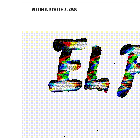
Saltar
viernes, agosto 7, 2026
al
contenido
¯\_(ツ)_/
¯